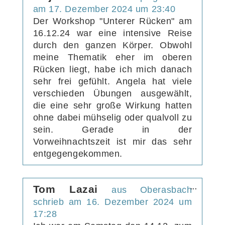
Metabox
am
17. Dezember 2024
um
23:40
ein-/aus
Der Workshop "Unterer Rücken" am
16.12.24 war eine intensive Reise
durch den ganzen Körper. Obwohl
meine Thematik eher im oberen
Rücken liegt, habe ich mich danach
sehr frei gefühlt. Angela hat viele
verschieden Übungen ausgewählt,
die eine sehr große Wirkung hatten
ohne dabei mühselig oder qualvoll zu
sein. Gerade in der
Vorweihnachtszeit ist mir das sehr
entgegengekommen.
Diese
Tom Lazai
...
aus
Oberasbach
Metabox
schrieb am
16. Dezember 2024
um
ein-/aus
17:28