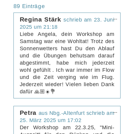
der
89 Einträge
Gästebuchliste
Diese
Regina Stärk
...
schrieb am
23. Juni
Metabox
2025
um
21:18
ein-/aus
Liebe Angela, dein Workshop am
Samstag war eine Wohltat! Trotz des
Sonnenwetters hast Du den Ablauf
und die Übungen behutsam darauf
abgestimmt, habe mich jederzeit
wohl gefühlt . Ich war immer im Flow
und die Zeit verging wie im Flug.
Jederzeit wieder! Vielen lieben Dank
dafür 🙏🏼☀️💐
Diese
Petra
...
aus
Nbg.-Altenfurt
schrieb am
Metabox
25. März 2025
um
17:02
ein-/aus
Der Workshop am 22.3.25, "Mini-