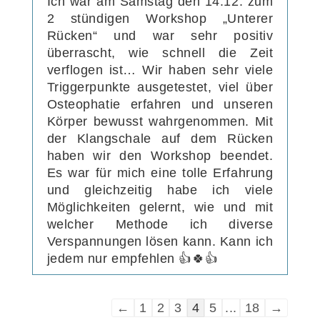
Ich war am Samstag den 14.12. zum
2 stündigen Workshop „Unterer
Rücken“ und war sehr positiv
überrascht, wie schnell die Zeit
verflogen ist… Wir haben sehr viele
Triggerpunkte ausgetestet, viel über
Osteophatie erfahren und unseren
Körper bewusst wahrgenommen. Mit
der Klangschale auf dem Rücken
haben wir den Workshop beendet.
Es war für mich eine tolle Erfahrung
und gleichzeitig habe ich viele
Möglichkeiten gelernt, wie und mit
welcher Methode ich diverse
Verspannungen lösen kann. Kann ich
jedem nur empfehlen 👍🍀👍
Navigation
←
1
2
3
4
5
...
18
→