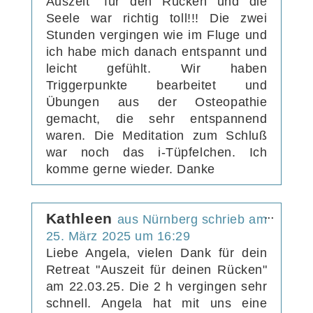
Auszeit" für den Rücken und die
Seele war richtig toll!!! Die zwei
Stunden vergingen wie im Fluge und
ich habe mich danach entspannt und
leicht gefühlt. Wir haben
Triggerpunkte bearbeitet und
Übungen aus der Osteopathie
gemacht, die sehr entspannend
waren. Die Meditation zum Schluß
war noch das i-Tüpfelchen. Ich
komme gerne wieder. Danke
Diese
Kathleen
...
aus
Nürnberg
schrieb am
Metabox
25. März 2025
um
16:29
ein-/aus
Liebe Angela, vielen Dank für dein
Retreat "Auszeit für deinen Rücken"
am 22.03.25. Die 2 h vergingen sehr
schnell. Angela hat mit uns eine