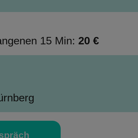
angenen 15 Min:
 20 €
Nürnberg
espräch