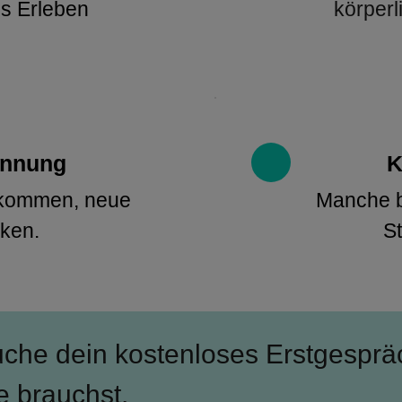
es Erleben
körperl
annung
K
kommen, neue 
Manche b
nken.
St
uche dein kostenloses Erstgesprä
 brauchst.