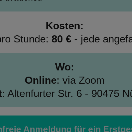
Kosten: 
pro Stunde: 
80 € 
- jede angef
Wo: 
Online
: via Zoom 
t
: Altenfurter Str. 6 - 90475 
freie Anmeldung für ein Erstg