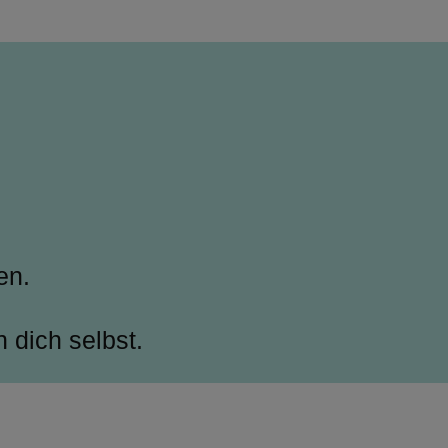
.
en.
n dich selbst.