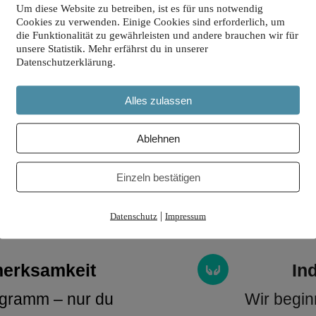
Um diese Website zu betreiben, ist es für uns notwendig
Cookies zu verwenden. Einige Cookies sind erforderlich, um
die Funktionalität zu gewährleisten und andere brauchen wir für
unsere Statistik. Mehr erfährst du in unserer
Datenschutzerklärung.
st immer du & das, was dic
trägt.
Alles zulassen
Ablehnen
Einzeln bestätigen
|
Datenschutz
Impressum
merksamkeit
In
gramm – nur du 
Wir begin