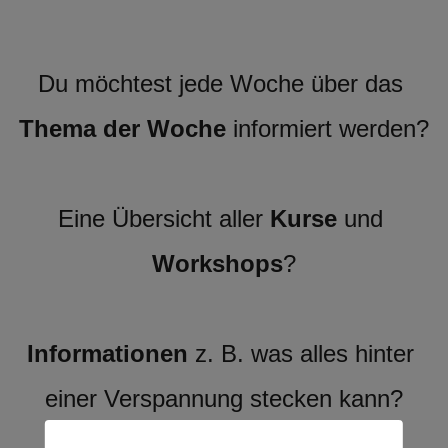
Du möchtest jede Woche über das 
Thema der Woche
 informiert werden?
Eine Übersicht aller 
Kurse
 und 
Workshops
?
Informationen
 z. B. was alles hinter 
einer Verspannung stecken kann?