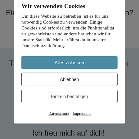
Wir verwenden Cookies
Eine 
ganzheitliche Sicht
 bekommen?
Um diese Website zu betreiben, ist es für uns
notwendig Cookies zu verwenden. Einige
Cookies sind erforderlich, um die Funktionalität
zu gewährleisten und andere brauchen wir für
unsere Statistik. Mehr erfährst du in unserer
Datenschutzerklärung.
Trag dich ein und sei ab sofort jeden 
Alles zulassen
Montag mit dabei.
Ablehnen
Einzeln bestätigen
Werde Teil unserer Gemeinschaft.
|
Datenschutz
Impressum
Ich freu mich auf dich! 