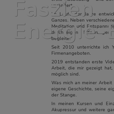
Faszien
verändert.
Im Laufe der Jahre entwic
Energie-
Ganzes. Neben verschiedenen
Meditation und Entspannung
durch eigene Erfahrungen,
begleite.
Seit 2010 unterrichte ich
Firmenangeboten.
2019 entstanden erste Vide
Arbeit, die mir gezeigt ha
möglich sind.
Was mich an meiner Arbeit be
eigene Geschichte, seine e
der Stange.
In meinen Kursen und Einze
Akupressur und weitere gan