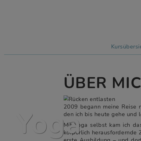
Kursübersi
ÜBER MI
2009 begann meine Reise mi
Yoga
den ich bis heute gehe und 
Mit Yoga selbst kam ich das
körperlich herausfordernde Z
erste Ausbildung – und do