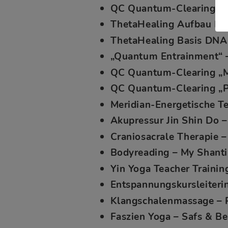
QC Quantum-Clearing „
ThetaHealing Aufbau DN
ThetaHealing Basis DNA 
„Quantum Entrainment“ 
QC Quantum-Clearing „M
QC Quantum-Clearing „P
Meridian-Energetische T
Akupressur Jin Shin Do 
Craniosacrale Therapie 
Bodyreading – My Shant
Yin Yoga Teacher Traini
Entspannungskursleiteri
Klangschalenmassage – 
Faszien Yoga – Safs & B