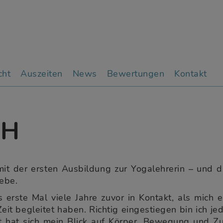
cht
Auszeiten
News
Bewertungen
Kontakt
CH
t der ersten Ausbildung zur Yogalehrerin – und d
lebe.
 erste Mal viele Jahre zuvor in Kontakt, als mich
eit begleitet haben. Richtig eingestiegen bin ich je
rt hat sich mein Blick auf Körper, Bewegung und