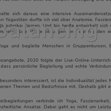
kelte sich daraus eine intensive Auseinanderse
Balancing
 Yogastilen durfte ich viel über Anatomie, Faszien
stechniken lernen. Und bis heute entwickelt sich m
 regelmäßige Weiterbildungen und durch jeden e
 Yoga und begleite Menschen in Gruppenkursen, E
oangebote, 2020 folgte der Live-Online-Unterrich
t, dass persönliche Begleitung und echte Verbindu
sonders interessiert, ist die Individualität jedes
igenen Themen und Bedürfnisse mit. Deshalb gibt e
lbegleitungen verbinde ich Yoga, Faszienarbeit,
zheitliche Ansätze. Dabei geht es nicht um Leistu