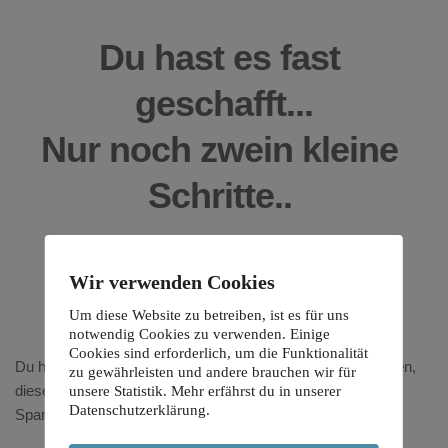
Du hast es fast 
geschafft...
Nur noch zwein kleine 
Schritte.. 
Wir verwenden Cookies
Schritt 1: Bestätigung
Um diese Website zu betreiben, ist es für uns
notwendig Cookies zu verwenden. Einige
Cookies sind erforderlich, um die Funktionalität
Du hast eben eine Email von mir in deinem Postfach erhalten, 
zu gewährleisten und andere brauchen wir für
diesen Link musst du bestätigen. Bitte sehe auch in deinem 
unsere Statistik. Mehr erfährst du in unserer
Datenschutzerklärung.
Spamordner nach.