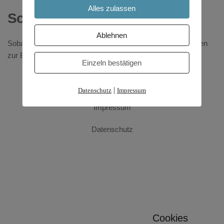
Alles zulassen
Schritt 2: Deine Bezahlung
Ablehnen
Sobald du bestätigt hast, bekommst du alle Details und Daten 
zur Bezahlung zu deinem Kurs.
Einzeln bestätigen
|
Datenschutz
Impressum
Impressum
Datenschutz
Cookies